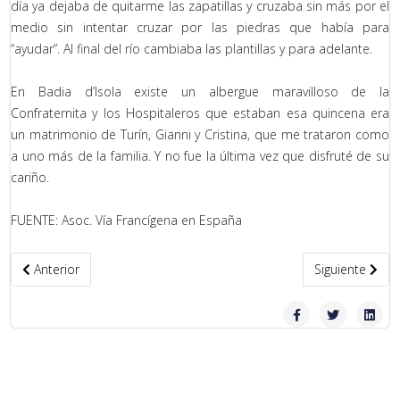
día ya dejaba de quitarme las zapatillas y cruzaba sin más por el
medio sin intentar cruzar por las piedras que había para
“ayudar”. Al final del río cambiaba las plantillas y para adelante.
En Badia d’Isola existe un albergue maravilloso de la
Confraternita y los Hospitaleros que estaban esa quincena era
un matrimonio de Turín, Gianni y Cristina, que me trataron como
a uno más de la familia. Y no fue la última vez que disfruté de su
cariño.
FUENTE: Asoc. Vía Francígena en España
Artículo anterior: Se presentará en FITUR el audivisual: Camino Mo
Artículo siguie
Anterior
Siguiente