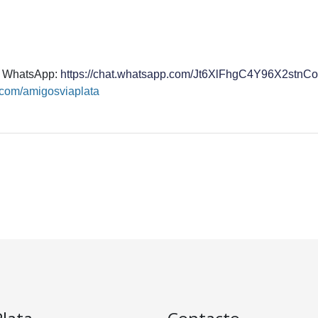
de WhatsApp:
https://chat.whatsapp.com/Jt6XlFhgC4Y96X2stn
.com/amigosviaplata