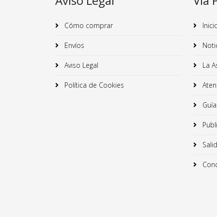
Aviso Legal
Vía 
Cómo comprar
Inici
Envíos
Noti
Aviso Legal
La A
Política de Cookies
Atenc
Guía
Publ
Sali
Conc