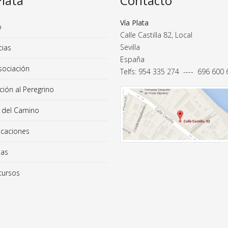
Plata
Contacto
Vía Plata
o
Calle Castilla 82, Local
Sevilla
cias
España
sociación
Telfs: 954 335 274 ---- 696 600
ión al Peregrino
 del Camino
icaciones
das
ursos