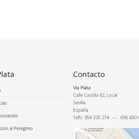
Plata
Contacto
Vía Plata
o
Calle Castilla 82, Local
Sevilla
cias
España
sociación
Telfs: 954 335 274 ---- 696 600
ión al Peregrino