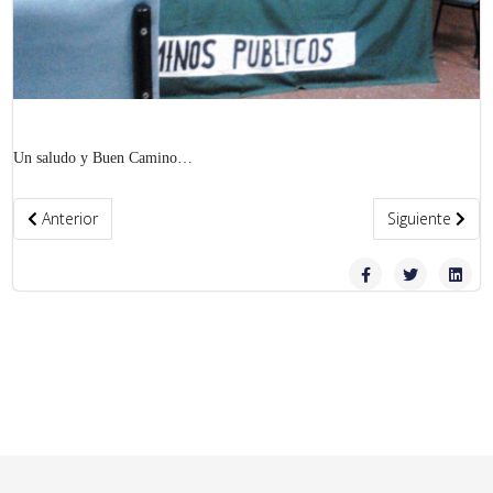
Un saludo y Buen Camino…
Artículo anterior: Ruta de Navidad Antequera – Villanueva de Alga
Artículo siguie
Anterior
Siguiente