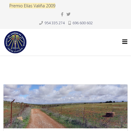
Premio Elías Valiña 2009
954 335 274
696 600 602