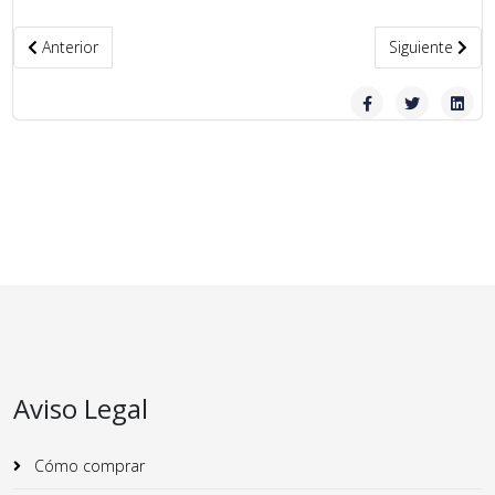
Artículo anterior: Semana Santa 2018 - Ofrenda floral a las Herm
Artículo sigui
Anterior
Siguiente
Aviso Legal
Cómo comprar