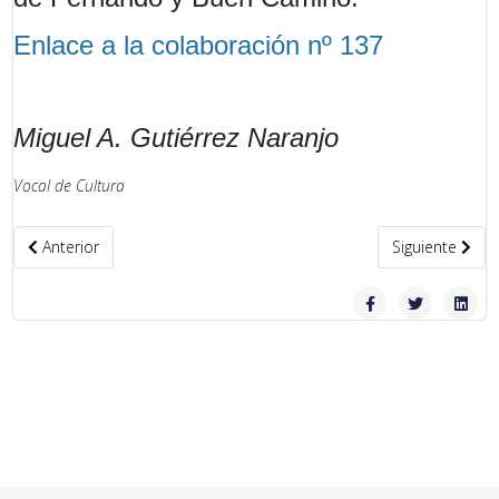
Enlace a la colaboración nº 137
Miguel A. Gutiérrez Naranjo
Vocal de Cultura
Artículo anterior: Colaboraciones de nuestros socios y amigos (en
Artículo sigui
Anterior
Siguiente