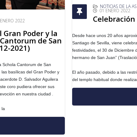
NOTICIAS DE LA A
01 ENERO 2022
Celebración 
 ENERO 2022
el Gran Poder y la
Desde hace unos 20 años aproxi
 Cantorum de San
Santiago de Sevilla, viene celeb
-12-2021)
festividades, el 30 de Diciembre
hermano de San Juan” (Traslación
 la Schola Cantorum de San
 las basílicas del Gran Poder y
El año pasado, debido a las restr
acerdote D. Salvador Aguilera
del templo habitual donde realiz
ste coro pudiera ofrecer sus
evoción en nuestra ciudad .
 la