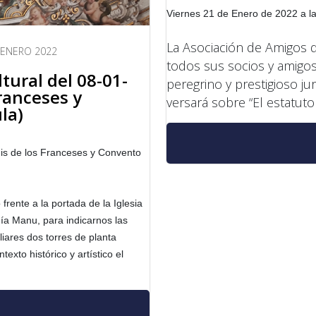
Viernes 21 de Enero de 2022 a l
La Asociación de Amigos de
 ENERO 2022
todos sus socios y amigos 
ltural del 08-01-
peregrino y prestigioso j
Franceses y
versará sobre “El estatuto
la)
uis de los Franceses y Convento
 frente a la portada de la Iglesia
ía Manu, para indicarnos las
iares dos torres de planta
xto histórico y artístico el